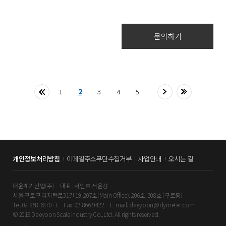
문의하기
1
2
3
4
5
개인정보처리방침
이메일주소무단수집거부
사업안내
오시는 길
대윤계기산업(주)
대표 : 서인호∙서윤성
서울 구로구 디지털로31길 19, 207호(Main Office), 206호, 308호 (구로동)
Tel. 02-858-6870~1
Fax. 02-866-9422
E-mail. daeyoon@dymeter.com
© 2019 Daeyoon Scale Industry Co.,Ltd. All rights reserved.