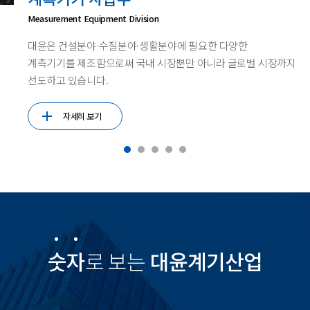
Measurement Equipment Division
International Correction and Testing Institution
Flood prevention business
Foreign trade
System Business
대윤은 건설분야·수질분야·생활분야에 필요한 다양한
대윤계기산업은 KOLAS 인정한 국가 교정기관 및 국제
홍수로 인한 피해손실을 미리 예방할 수 있는 간편하고 간소화된
대윤계기산업은 다양한 분야의 개발제품의 활발한 수출을 통해
대윤 시스템사업부는 산업현장에 직접 필요한 설비 구축 및 관리
계측기기를 제조함으로써 국내 시장뿐만 아니라 글로벌 시장까지
시험기관으로써, 부피·밀도·질량 분야 및 측정기 필요 분야에서
피해방지 장치들을 보급하고 있습니다.
국가적 이익을 창출해 내고 있습니다.
등 맞춤형 시스템을 서비스 하고 있습니다.
선도하고 있습니다.
교정과 시험기관 역활을 수행하고 있습니다.
자세히 보기
자세히 보기
자세히 보기
자세히 보기
자세히 보기
숫자
로 보는
대윤계기산업