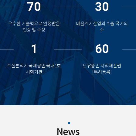
70
30
우수한 기술력으로 인정받은
대윤계기산업의 수출 국가의
인증 및 수상
수
1
60
수질분석기 국제공인 국내1호
보유중인 지적재산권
시험기관
[특허등록]
News