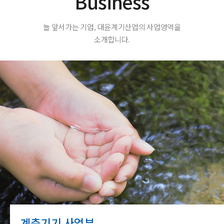
Business
늘 앞서가는 기업, 대윤계기산업의 사업영역을
소개합니다.
계측기기 사업부
국제교정·시험기관
수해방지사업
해외무역
시스템사업