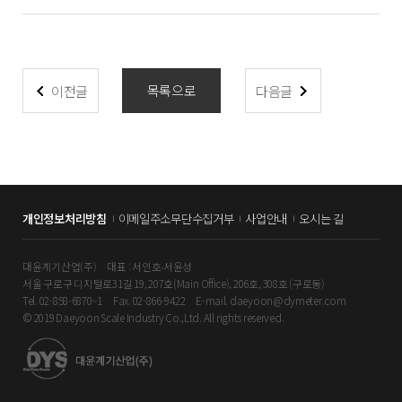
목록으로
이전글
다음글
개인정보처리방침
이메일주소무단수집거부
사업안내
오시는 길
대윤계기산업(주)
대표 : 서인호∙서윤성
서울 구로구 디지털로31길 19, 207호(Main Office), 206호, 308호 (구로동)
Tel. 02-858-6870~1
Fax. 02-866-9422
E-mail. daeyoon@dymeter.com
© 2019 Daeyoon Scale Industry Co.,Ltd. All rights reserved.